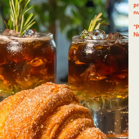
p
n
*
N