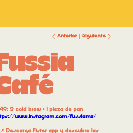
Anterior
Siguiente
Fussia
Café
49: 2 cold brew + 1 pieza de pan
ttps://www.instagram.com/fussiamx/
📍 Descarga Fister app y descubre las