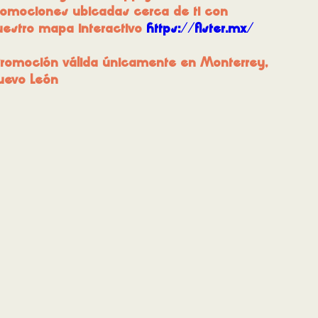
romociones ubicadas cerca de ti con
uestro mapa interactivo
https://fister.mx/
Promoción válida únicamente en Monterrey,
uevo León