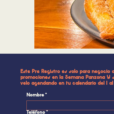
Este Pre Registro es solo para negocio o
promociones en la Semana Panzona Y si
velo agendando en tu calendario del 1
Nombre
*
Teléfono
*