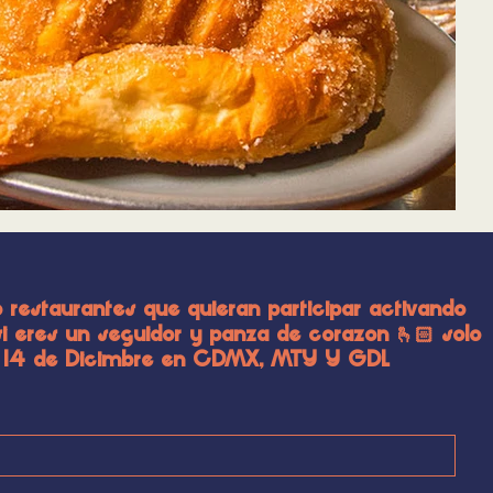
 restaurantes que quieran participar activando
 eres un seguidor y panza de corazon 🫰🏻 solo
 al 14 de Dicimbre en CDMX, MTY Y GDL