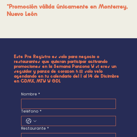
*Promoción válida únicamente en Monterrey,
Nuevo León
Este Pre Registro es solo para negocio o
restaurantes que quieran participar activando
promociones en la Semana Panzona Y si eres un
seguidor y panza de corazon 🫰🏻 solo velo
agendando en tu calendario del 1 al 14 de Dicimbre
en CDMX, MTY Y GDL
Nombre
*
Teléfono
*
Restaurante
*