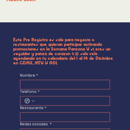
Nuevo León
Este Pre Registro es solo para negocio o
restaurantes que quieran participar activando
promociones en la Semana Panzona Y si eres un
seguidor y panza de corazon 🫰🏻 solo velo
agendando en tu calendario del 1 al 14 de Dicimbre
en CDMX, MTY Y GDL
Nombre
*
Teléfono
*
Restaurante
*
Redes sociales
*