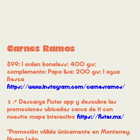
Carnes Ramos
$99: 1 orden boneless: 400 grs;
complemento: Papa lisa: 200 grs; 1 agua
fresca
https://www.instagram.com/carnesramos/
📱📍 Descarga Fister app y descubre las
promociones ubicadas cerca de ti con
nuestro mapa interactivo
https://fister.mx/
*Promoción válida únicamente en Monterrey,