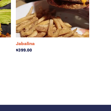
Jabalina
Precio
$399.00