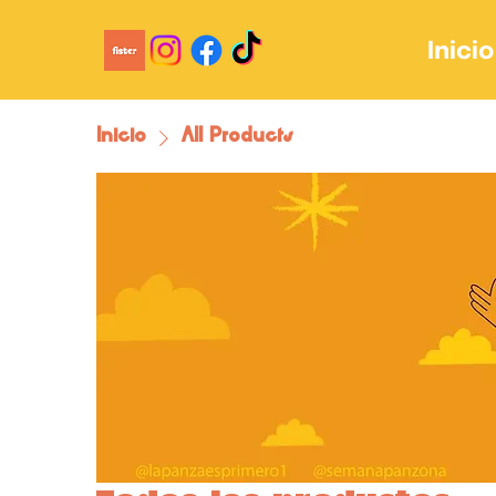
Inicio
Inicio
All Products