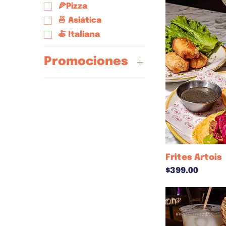
🍕Pizza
🍜 Asiática
🍝 Italiana
Promociones
$149
$199
$399
$599
$69
$99
Frites Artois
Precio
$399.00