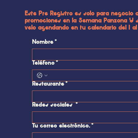
Este Pre Registro es solo para negocio o
promociones en la Semana Panzona Y si
velo agendando en tu calendario del 1
Nombre
*
Teléfono
*
Restaurante
*
Redes sociales
*
Tu correo electrónico.
*