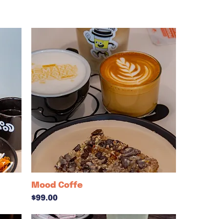
Mood Coffe
Precio
$99.00