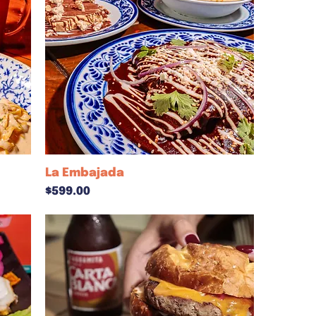
La Embajada
Precio
$599.00