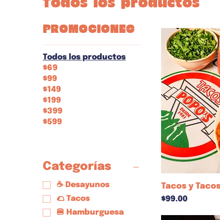
Todos los productos
Promociones
Todos los productos
$69
$99
$149
$199
$399
$599
Categorías
☕ Desayunos
Tacos y Tacos
Precio
🌮 Tacos
$99.00
🍔 Hamburguesa