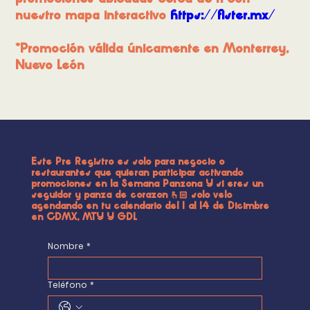
promociones ubicadas cerca de ti con
nuestro mapa interactivo
https://fister.mx/
*Promoción válida únicamente en Monterrey,
Nuevo León
Este Pre Registro es solo para negocio o
restaurantes que quieran participar activando
promociones en la Semana Panzona Y si eres un
seguidor y panza de corazon 🫰🏻 solo velo
agendando en tu calendario del 1 al 14 de Dicimbre
en CDMX, MTY Y GDL
Nombre
*
Teléfono
*