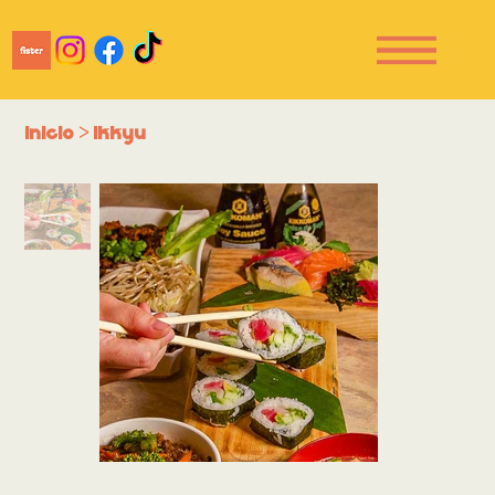
Inicio
>
Ikkyu