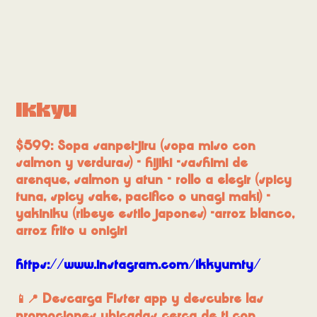
Ikkyu
$599: Sopa sanpei-jiru (sopa miso con
salmon y verduras) - hijiki -sashimi de
arenque, salmon y atun - rollo a elegir (spicy
tuna, spicy sake, pacifico o unagi maki) -
yakiniku (ribeye estilo japones) -arroz blanco,
arroz frito u onigiri
https://www.instagram.com/ikkyumty/
📱📍 Descarga Fister app y descubre las