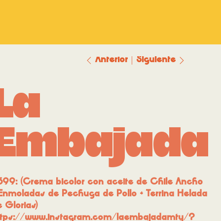
Anterior
Siguiente
La
Embajada
599: (Crema bicolor con aceite de Chile Ancho
Enmoladas de Pechuga de Pollo + Terrina Helada
 Glorias)
ttps://www.instagram.com/laembajadamty/?