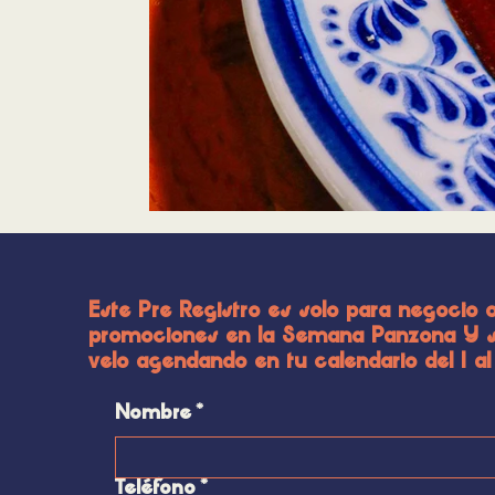
Este Pre Registro es solo para negocio o
promociones en la Semana Panzona Y si
velo agendando en tu calendario del 1
Nombre
*
Teléfono
*